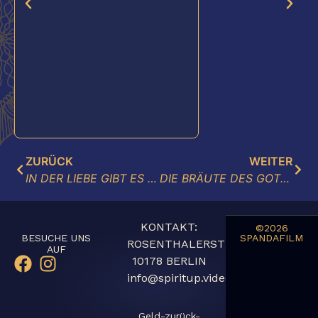
ZURÜCK
WEITER
IN DER LIEBE GIBT ES KEINE ANGST
DIE BRÄUTE DES GOTTES AVARAN. Das Transgender Festival in Indien.
KONTAKT:
©2026
BESUCHE UNS
SPANDAFILM
ROSENTHALERSTR,51
AUF
10178 BERLIN
info@spiritup.video
Geld-zurück-