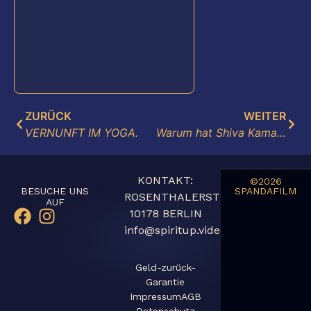
ZURÜCK
WEITER
VERNUNFT IM YOGA.
Warum hat Shiva Kama, den Gott der körperlichen Liebe und Leidenschaft, bestraft?
KONTAKT:
©2026
BESUCHE UNS
SPANDAFILM
ROSENTHALERSTR,51
AUF
10178 BERLIN
info@spiritup.video
Geld-zurück-
Garantie
Impressum
AGB