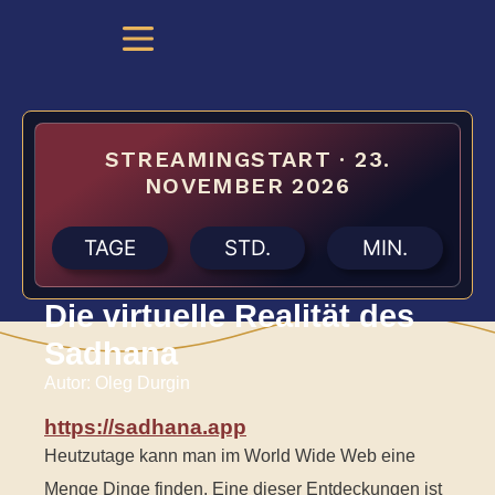
STREAMINGSTART · 23.
NOVEMBER 2026
TAGE
STD.
MIN.
Die virtuelle Realität des
Sadhana
Autor: Oleg Durgin
https://sadhana.app
Heutzutage kann man im World Wide Web eine
Menge Dinge finden. Eine dieser Entdeckungen ist