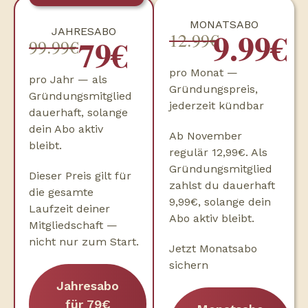
MONATSABO
9.99€
JAHRESABO
12.99€
79€
99.99€
pro Monat —
pro Jahr — als
Gründungspreis,
Gründungsmitglied
jederzeit kündbar
dauerhaft, solange
dein Abo aktiv
Ab November
bleibt.
regulär 12,99€. Als
Gründungsmitglied
Dieser Preis gilt für
zahlst du dauerhaft
die gesamte
9,99€, solange dein
Laufzeit deiner
Abo aktiv bleibt.
Mitgliedschaft —
nicht nur zum Start.
Jetzt Monatsabo
sichern
Jahresabo
für 79€